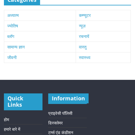
अध्यात्म
कम्प्यूटर
ज्योतिष
न्यूज़
ब्लॉग
रचनायें
सामान्य ज्ञान
वास्तु
जीवनी
स्वास्थ्य
Quick
Information
Links
प्राइवेसी पॉलिसी
होम
डिस्क्लेमर
हमारे बारे में
टर्म्स एंड कंडीशन