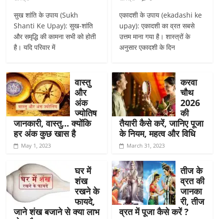
सुख शांति के उपाय (Sukh
एकादशी के उपाय (ekadashi ke
Shanti Ke Upay): सुख-शांति
upay): एकादशी का व्रत सबसे
और समृद्धि की कामना सभी को होती
उत्तम माना गया है। शास्त्रों के
है। यदि परिवार में
अनुसार एकादशी के दिन
वास्तु
करवा
और
चौथ
अंक
2026
ज्योतिष
की
जानकारी, वास्तु… क्योंकि
तैयारी कैसे करें, जानिए पूजा
हर अंक कुछ खास है
के नियम, महत्व और विधि
May 1, 2023
March 31, 2023
घर में
तीज के
शंख
व्रत की
रखने के
जानका
फायदे,
री, तीज
जाने शंख बजाने से क्या लाभ
व्रत में पूजा कैसे करें ?