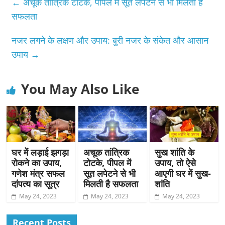
←
अचूक तांत्रिक टोटके, पीपल में सूत लपेटने से भी मिलती है
सफलता
नजर लगने के लक्षण और उपाय: बुरी नजर के संकेत और आसान
उपाय
→
You May Also Like
घर में लड़ाई झगड़ा
अचूक तांत्रिक
सुख शांति के
रोकने का उपाय,
टोटके, पीपल में
उपाय, तो ऐसे
गणेश मंत्र सफल
सूत लपेटने से भी
आएगी घर में सुख-
दांपत्य का सूत्र
मिलती है सफलता
शांति
May 24, 2023
May 24, 2023
May 24, 2023
Recent Posts