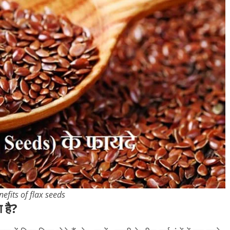
nefits of flax seeds
 है?