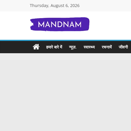
Skip
Thursday, August 6, 2026
to
content
Mandnam.com
जाने
हमारे बारे में
न्यूज़.
स्वास्थ्य
रचनायें
जीवनी
एक-
एक
चीज़
हिंदी
में