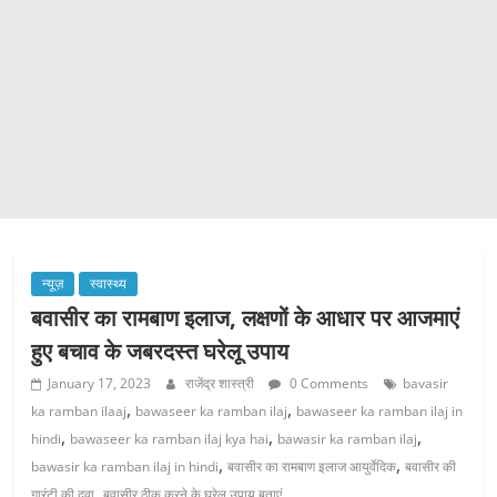
न्यूज़
स्वास्थ्य
बवासीर का रामबाण इलाज, लक्षणों के आधार पर आजमाएं
हुए बचाव के जबरदस्त घरेलू उपाय
January 17, 2023
राजेंद्र शास्त्री
0 Comments
bavasir
,
,
ka ramban ilaaj
bawaseer ka ramban ilaj
bawaseer ka ramban ilaj in
,
,
,
hindi
bawaseer ka ramban ilaj kya hai
bawasir ka ramban ilaj
,
,
bawasir ka ramban ilaj in hindi
बवासीर का रामबाण इलाज आयुर्वेदिक
बवासीर की
,
गारंटी की दवा
बवासीर ठीक करने के घरेलू उपाय बताएं