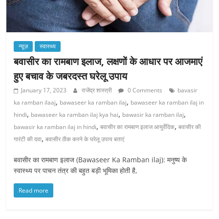
न्यूज़
स्वास्थ्य
बवासीर का रामबाण इलाज, लक्षणों के आधार पर आजमाएं
हुए बचाव के जबरदस्त घरेलू उपाय
January 17, 2023
राजेंद्र शास्त्री
0 Comments
bavasir
,
,
ka ramban ilaaj
bawaseer ka ramban ilaj
bawaseer ka ramban ilaj in
,
,
,
hindi
bawaseer ka ramban ilaj kya hai
bawasir ka ramban ilaj
,
,
bawasir ka ramban ilaj in hindi
बवासीर का रामबाण इलाज आयुर्वेदिक
बवासीर की
,
गारंटी की दवा
बवासीर ठीक करने के घरेलू उपाय बताएं
बवासीर का रामबाण इलाज (Bawaseer Ka Ramban ilaj): मनुष्य के
स्वास्थ्य पर पाचन तंत्र की बहुत बड़ी भूमिका होती है,
Read more