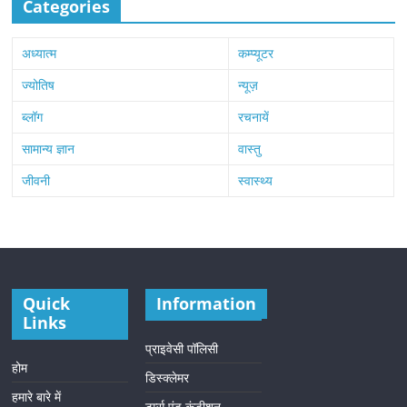
Categories
अध्यात्म
कम्प्यूटर
ज्योतिष
न्यूज़
ब्लॉग
रचनायें
सामान्य ज्ञान
वास्तु
जीवनी
स्वास्थ्य
Quick
Information
Links
प्राइवेसी पॉलिसी
होम
डिस्क्लेमर
हमारे बारे में
टर्म्स एंड कंडीशन