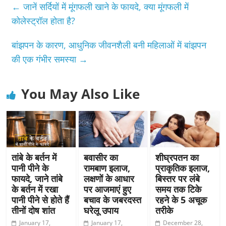
←
जानें सर्दियों में मूंगफली खाने के फायदे, क्या मूंगफली में
कोलेस्ट्रॉल होता है?
बांझपन के कारण, आधुनिक जीवनशैली बनी महिलाओं में बांझपन
की एक गंभीर समस्या
→
You May Also Like
तांबे के बर्तन में
बवासीर का
शीघ्रपतन का
पानी पीने के
रामबाण इलाज,
प्राकृतिक इलाज,
फायदे, जाने तांबे
लक्षणों के आधार
बिस्तर पर लंबे
के बर्तन में रखा
पर आजमाएं हुए
समय तक टिके
पानी पीने से होते हैं
बचाव के जबरदस्त
रहने के 5 अचूक
तीनों दोष शांत
घरेलू उपाय
तरीके
January 17,
January 17,
December 28,