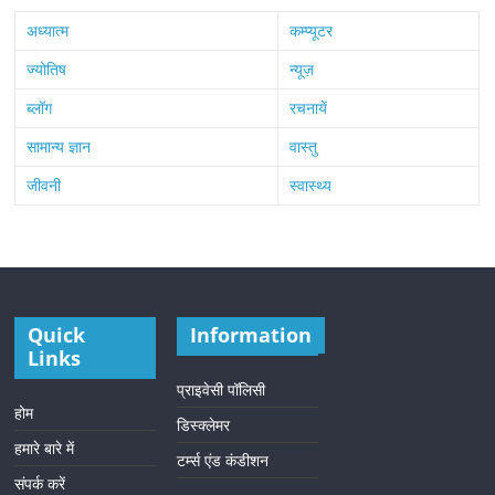
अध्यात्म
कम्प्यूटर
ज्योतिष
न्यूज़
ब्लॉग
रचनायें
सामान्य ज्ञान
वास्तु
जीवनी
स्वास्थ्य
Quick
Information
Links
प्राइवेसी पॉलिसी
होम
डिस्क्लेमर
हमारे बारे में
टर्म्स एंड कंडीशन
संपर्क करें