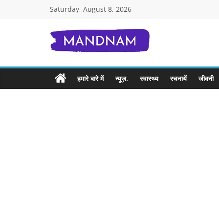
Skip
Saturday, August 8, 2026
to
content
Mandnam.com
जाने
हमारे बारे में
न्यूज़.
स्वास्थ्य
रचनायें
जीवनी
एक-
एक
चीज़
हिंदी
में