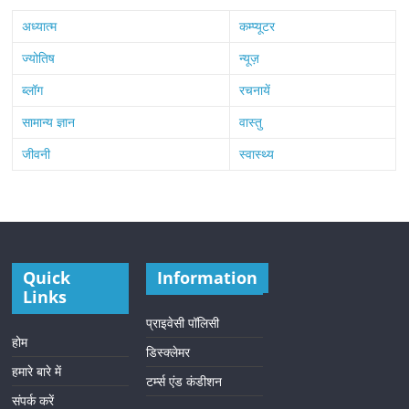
अध्यात्म
कम्प्यूटर
ज्योतिष
न्यूज़
ब्लॉग
रचनायें
सामान्य ज्ञान
वास्तु
जीवनी
स्वास्थ्य
Quick
Information
Links
प्राइवेसी पॉलिसी
होम
डिस्क्लेमर
हमारे बारे में
टर्म्स एंड कंडीशन
संपर्क करें