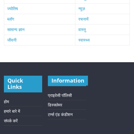
ज्योतिष
न्यूज़
ब्लॉग
रचनायें
सामान्य ज्ञान
वास्तु
जीवनी
स्वास्थ्य
Quick
Information
Links
प्राइवेसी पॉलिसी
होम
डिस्क्लेमर
हमारे बारे में
टर्म्स एंड कंडीशन
संपर्क करें