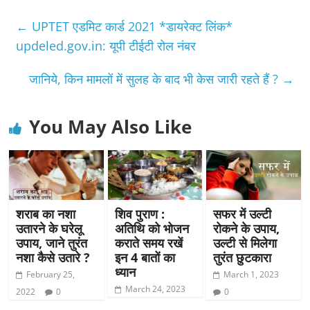
←
UPTET एडमिट कार्ड 2021 *डायरेक्ट लिंक*
updeled.gov.in: यूपी टीईटी रोल नंबर
जानिये, किन मामलों में सुलह के बाद भी केस जारी रहते हैं ?
→
You May Also Like
शराब का नशा
शिव पुराण :
सफर में उल्टी
उतारने के घरेलू
अतिथि को भोजन
रोकने के उपाय,
उपाय, जाने तुरंत
कराते समय रखें
उल्टी से मिलेगा
नशा कैसे उतारे ?
इन 4 बातों का
तुरंत छुटकारा
ध्यान
February 25,
March 1, 2023
March 24, 2023
2022
0
0