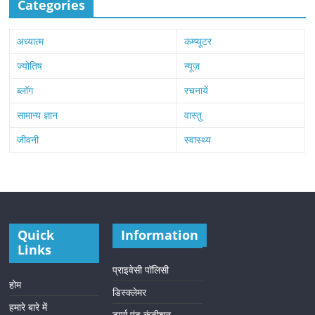
Categories
अध्यात्म
कम्प्यूटर
ज्योतिष
न्यूज़
ब्लॉग
रचनायें
सामान्य ज्ञान
वास्तु
जीवनी
स्वास्थ्य
Quick
Information
Links
प्राइवेसी पॉलिसी
होम
डिस्क्लेमर
हमारे बारे में
टर्म्स एंड कंडीशन