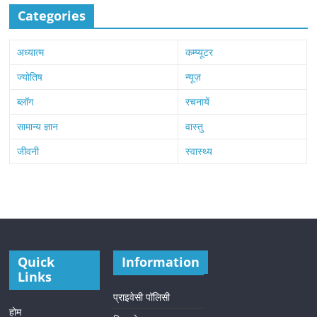
Categories
अध्यात्म
कम्प्यूटर
ज्योतिष
न्यूज़
ब्लॉग
रचनायें
सामान्य ज्ञान
वास्तु
जीवनी
स्वास्थ्य
Quick
Information
Links
प्राइवेसी पॉलिसी
होम