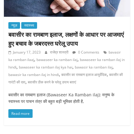
न्यूज़
स्वास्थ्य
बवासीर का रामबाण इलाज, लक्षणों के आधार पर आजमाएं
हुए बचाव के जबरदस्त घरेलू उपाय
January 17, 2023
राजेंद्र शास्त्री
0 Comments
bavasir
,
,
ka ramban ilaaj
bawaseer ka ramban ilaj
bawaseer ka ramban ilaj in
,
,
,
hindi
bawaseer ka ramban ilaj kya hai
bawasir ka ramban ilaj
,
,
bawasir ka ramban ilaj in hindi
बवासीर का रामबाण इलाज आयुर्वेदिक
बवासीर की
,
गारंटी की दवा
बवासीर ठीक करने के घरेलू उपाय बताएं
बवासीर का रामबाण इलाज (Bawaseer Ka Ramban ilaj): मनुष्य के
स्वास्थ्य पर पाचन तंत्र की बहुत बड़ी भूमिका होती है,
Read more