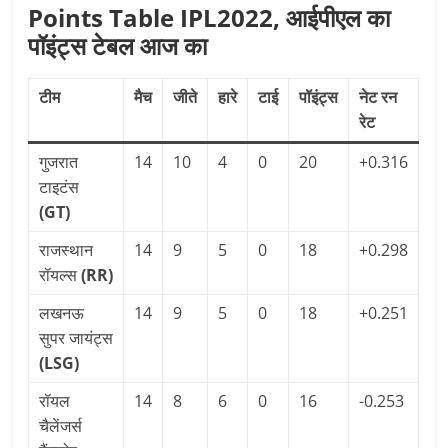
Points Table IPL2022, आईपीएल का
पॉइंट्स टेबल आज का
टीम
मैच
जीते
हारे
टाई
पॉइंट्स
नेट रन
रेट
गुजरात
14
10
4
0
20
+0.316
टाइटंस
(GT)
राजस्थान
14
9
5
0
18
+0.298
रॉयल्स
(RR)
लखनऊ
14
9
5
0
18
+0.251
सुपर जायंट्स
(LSG)
रॉयल
14
8
6
0
16
-0.253
चैलेंजर्स