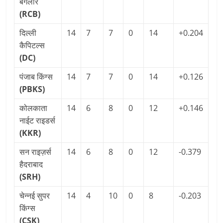
बैंगलोर
(RCB)
दिल्ली
14
7
7
0
14
+0.204
कैपिटल्स
(DC)
पंजाब किंग्स
14
7
7
0
14
+0.126
(PBKS)
कोलकाता
14
6
8
0
12
+0.146
नाईट राइडर्स
(KKR)
सन राइज़र्स
14
6
8
0
12
-0.379
हैदराबाद
(SRH)
चेन्नई सुपर
14
4
10
0
8
-0.203
किंग्स
(CSK)