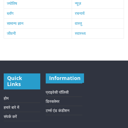
ज्योतिष
न्यूज़
ब्लॉग
रचनायें
सामान्य ज्ञान
वास्तु
जीवनी
स्वास्थ्य
Quick
Information
Links
प्राइवेसी पॉलिसी
होम
डिस्क्लेमर
हमारे बारे में
टर्म्स एंड कंडीशन
संपर्क करें