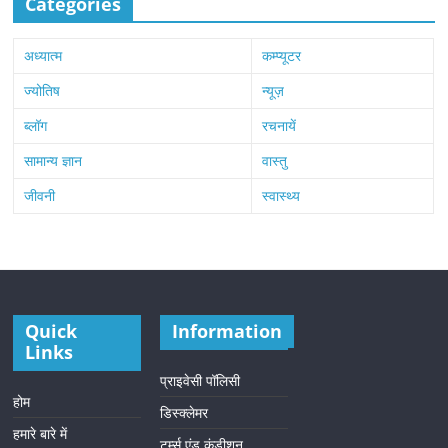
Categories
अध्यात्म
कम्प्यूटर
ज्योतिष
न्यूज़
ब्लॉग
रचनायें
सामान्य ज्ञान
वास्तु
जीवनी
स्वास्थ्य
Quick
Information
Links
प्राइवेसी पॉलिसी
होम
डिस्क्लेमर
हमारे बारे में
टर्म्स एंड कंडीशन