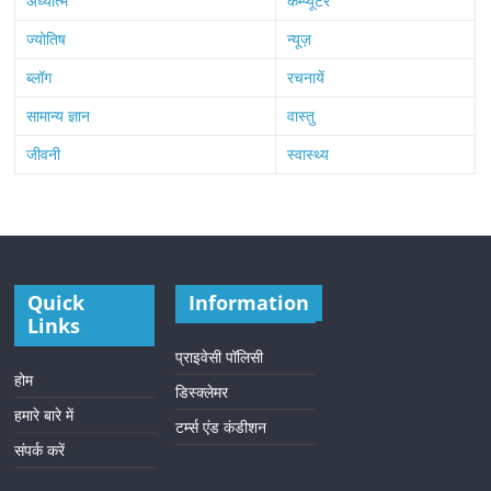
अध्यात्म
कम्प्यूटर
ज्योतिष
न्यूज़
ब्लॉग
रचनायें
सामान्य ज्ञान
वास्तु
जीवनी
स्वास्थ्य
Quick
Information
Links
प्राइवेसी पॉलिसी
होम
डिस्क्लेमर
हमारे बारे में
टर्म्स एंड कंडीशन
संपर्क करें