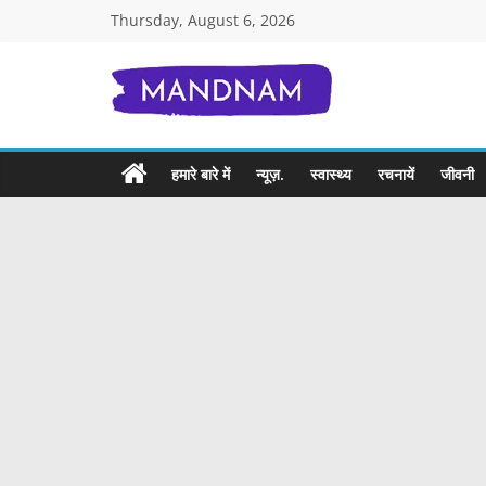
Skip
Thursday, August 6, 2026
to
content
Mandnam.com
जाने
हमारे बारे में
न्यूज़.
स्वास्थ्य
रचनायें
जीवनी
एक-
एक
चीज़
हिंदी
में