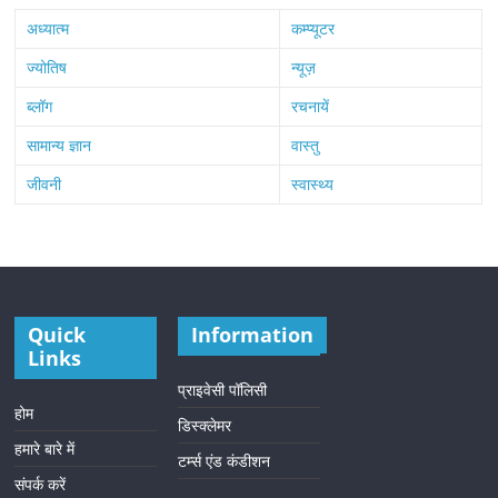
अध्यात्म
कम्प्यूटर
ज्योतिष
न्यूज़
ब्लॉग
रचनायें
सामान्य ज्ञान
वास्तु
जीवनी
स्वास्थ्य
Quick
Information
Links
प्राइवेसी पॉलिसी
होम
डिस्क्लेमर
हमारे बारे में
टर्म्स एंड कंडीशन
संपर्क करें