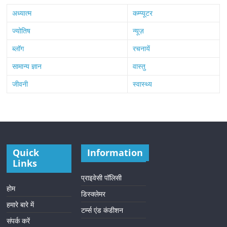
अध्यात्म
कम्प्यूटर
ज्योतिष
न्यूज़
ब्लॉग
रचनायें
सामान्य ज्ञान
वास्तु
जीवनी
स्वास्थ्य
Quick
Information
Links
प्राइवेसी पॉलिसी
होम
डिस्क्लेमर
हमारे बारे में
टर्म्स एंड कंडीशन
संपर्क करें