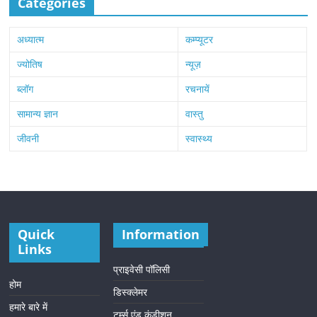
Categories
अध्यात्म
कम्प्यूटर
ज्योतिष
न्यूज़
ब्लॉग
रचनायें
सामान्य ज्ञान
वास्तु
जीवनी
स्वास्थ्य
Quick
Information
Links
प्राइवेसी पॉलिसी
होम
डिस्क्लेमर
हमारे बारे में
टर्म्स एंड कंडीशन