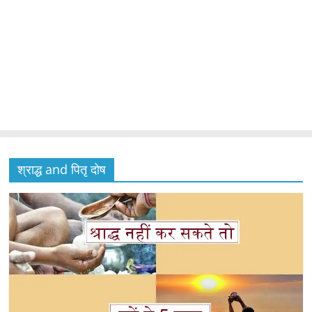
श्राद्ध and पितृ दोष