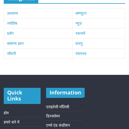
अध्यात्म
कम्प्यूटर
ज्योतिष
न्यूज़
ब्लॉग
रचनायें
सामान्य ज्ञान
वास्तु
जीवनी
स्वास्थ्य
Quick
Information
Links
प्राइवेसी पॉलिसी
होम
डिस्क्लेमर
हमारे बारे में
टर्म्स एंड कंडीशन