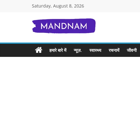
Skip
Saturday, August 8, 2026
to
content
Mandnam.com
जाने
हमारे बारे में
न्यूज़.
स्वास्थ्य
रचनायें
जीवनी
एक-
एक
चीज़
हिंदी
में