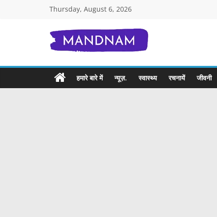
Skip
Thursday, August 6, 2026
to
content
Mandnam.com
जाने
हमारे बारे में
न्यूज़.
स्वास्थ्य
रचनायें
जीवनी
एक-
एक
चीज़
हिंदी
में