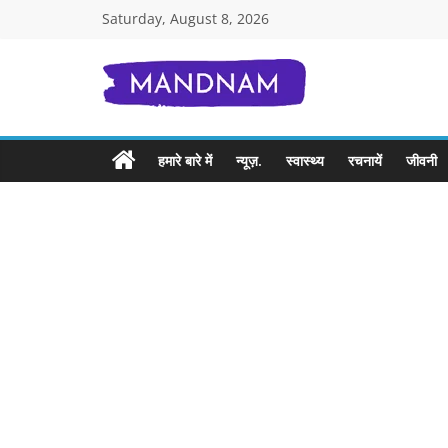
Skip
Saturday, August 8, 2026
to
content
Mandnam.com
जाने
हमारे बारे में
न्यूज़.
स्वास्थ्य
रचनायें
जीवनी
एक-
एक
चीज़
हिंदी
में