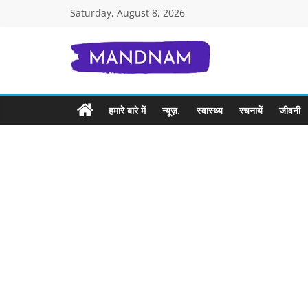
Skip
Saturday, August 8, 2026
to
content
Mandnam.com
जाने
हमारे बारे में
न्यूज़.
स्वास्थ्य
रचनायें
जीवनी
एक-
एक
चीज़
हिंदी
में