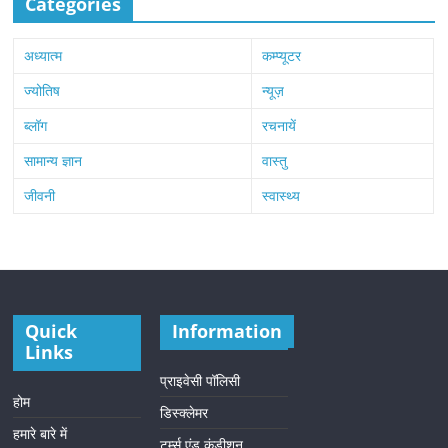
Categories
अध्यात्म
कम्प्यूटर
ज्योतिष
न्यूज़
ब्लॉग
रचनायें
सामान्य ज्ञान
वास्तु
जीवनी
स्वास्थ्य
Quick
Information
Links
प्राइवेसी पॉलिसी
होम
डिस्क्लेमर
हमारे बारे में
टर्म्स एंड कंडीशन