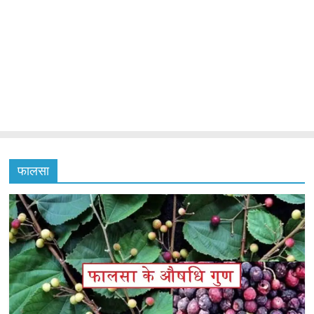
फालसा