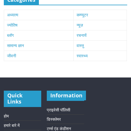
अध्यात्म
कम्प्यूटर
ज्योतिष
न्यूज़
ब्लॉग
रचनायें
सामान्य ज्ञान
वास्तु
जीवनी
स्वास्थ्य
Quick
Information
Links
प्राइवेसी पॉलिसी
होम
डिस्क्लेमर
हमारे बारे में
टर्म्स एंड कंडीशन