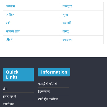
अध्यात्म
कम्प्यूटर
ज्योतिष
न्यूज़
ब्लॉग
रचनायें
सामान्य ज्ञान
वास्तु
जीवनी
स्वास्थ्य
Quick
Information
Links
प्राइवेसी पॉलिसी
होम
डिस्क्लेमर
हमारे बारे में
टर्म्स एंड कंडीशन
संपर्क करें