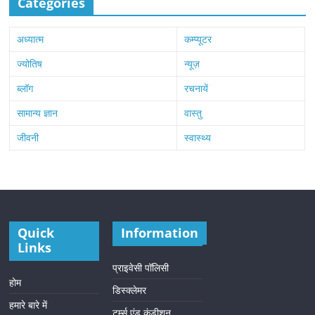
Categories
अध्यात्म
कम्प्यूटर
ज्योतिष
न्यूज़
ब्लॉग
रचनायें
सामान्य ज्ञान
वास्तु
जीवनी
स्वास्थ्य
Quick
Information
Links
प्राइवेसी पॉलिसी
होम
डिस्क्लेमर
हमारे बारे में
टर्म्स एंड कंडीशन