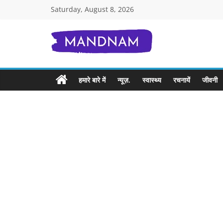
Skip
Saturday, August 8, 2026
to
content
Mandnam.com
जाने
हमारे बारे में
न्यूज़.
स्वास्थ्य
रचनायें
जीवनी
एक-
एक
चीज़
हिंदी
में