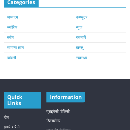
Categories
अध्यात्म
कम्प्यूटर
ज्योतिष
न्यूज़
ब्लॉग
रचनायें
सामान्य ज्ञान
वास्तु
जीवनी
स्वास्थ्य
Quick
Information
Links
प्राइवेसी पॉलिसी
होम
डिस्क्लेमर
हमारे बारे में
टर्म्स एंड कंडीशन