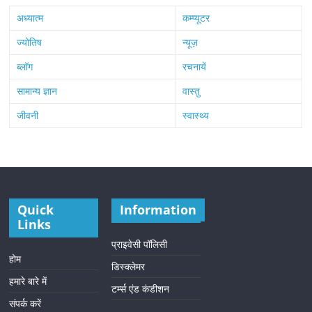
अध्यात्म
कम्प्यूटर
ज्योतिष
न्यूज़
ब्लॉग
रचनायें
सामान्य ज्ञान
वास्तु
जीवनी
स्वास्थ्य
Quick
Information
Links
प्राइवेसी पॉलिसी
होम
डिस्क्लेमर
हमारे बारे में
टर्म्स एंड कंडीशन
संपर्क करें