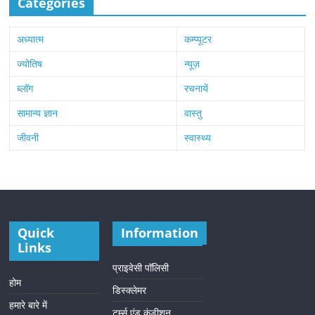
Categories
अध्यात्म
कम्प्यूटर
ज्योतिष
न्यूज़
ब्लॉग
रचनायें
सामान्य ज्ञान
वास्तु
जीवनी
स्वास्थ्य
Quick
Information
Links
प्राइवेसी पॉलिसी
होम
डिस्क्लेमर
हमारे बारे में
टर्म्स एंड कंडीशन