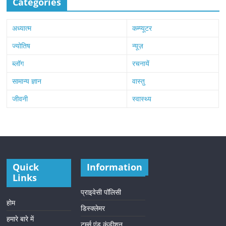
Categories
अध्यात्म
कम्प्यूटर
ज्योतिष
न्यूज़
ब्लॉग
रचनायें
सामान्य ज्ञान
वास्तु
जीवनी
स्वास्थ्य
Quick
Information
Links
प्राइवेसी पॉलिसी
होम
डिस्क्लेमर
हमारे बारे में
टर्म्स एंड कंडीशन