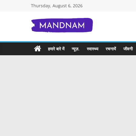
Skip
Thursday, August 6, 2026
to
content
Mandnam.com
जाने
हमारे बारे में
न्यूज़.
स्वास्थ्य
रचनायें
जीवनी
एक-
एक
चीज़
हिंदी
में