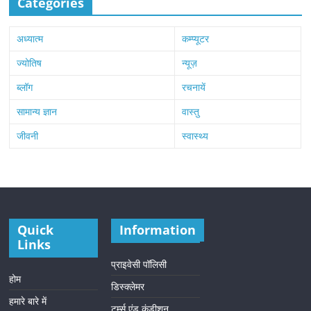
Categories
अध्यात्म
कम्प्यूटर
ज्योतिष
न्यूज़
ब्लॉग
रचनायें
सामान्य ज्ञान
वास्तु
जीवनी
स्वास्थ्य
Quick
Information
Links
प्राइवेसी पॉलिसी
होम
डिस्क्लेमर
हमारे बारे में
टर्म्स एंड कंडीशन