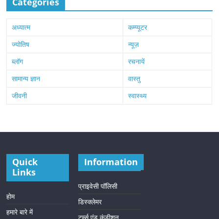
Categories
अध्यात्म
कम्प्यूटर
ज्योतिष
न्यूज़
ब्लॉग
रचनायें
सामान्य ज्ञान
वास्तु
जीवनी
स्वास्थ्य
Quick
Information
Links
प्राइवेसी पॉलिसी
होम
डिस्क्लेमर
हमारे बारे में
टर्म्स एंड कंडीशन