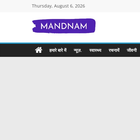
Skip
Thursday, August 6, 2026
to
content
Mandnam.com
जाने
हमारे बारे में
न्यूज़.
स्वास्थ्य
रचनायें
जीवनी
एक-
एक
चीज़
हिंदी
में