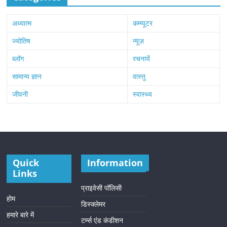
अध्यात्म
कम्प्यूटर
ज्योतिष
न्यूज़
ब्लॉग
रचनायें
सामान्य ज्ञान
वास्तु
जीवनी
स्वास्थ्य
Quick
Information
Links
प्राइवेसी पॉलिसी
होम
डिस्क्लेमर
हमारे बारे में
टर्म्स एंड कंडीशन