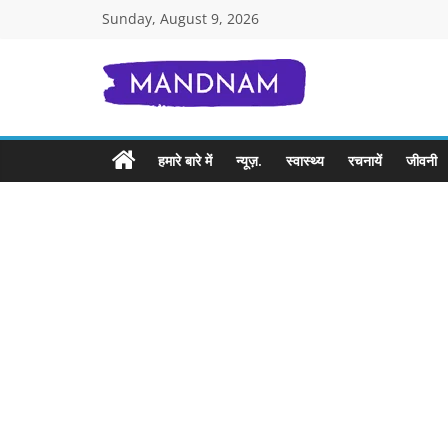
Skip
Sunday, August 9, 2026
to
content
Mandnam.com
जाने
हमारे बारे में
न्यूज़.
स्वास्थ्य
रचनायें
जीवनी
एक-
एक
चीज़
हिंदी
में