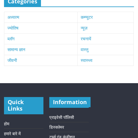
Categories
अध्यात्म
कम्प्यूटर
ज्योतिष
न्यूज़
ब्लॉग
रचनायें
सामान्य ज्ञान
वास्तु
जीवनी
स्वास्थ्य
Quick
Information
Links
प्राइवेसी पॉलिसी
होम
डिस्क्लेमर
हमारे बारे में
टर्म्स एंड कंडीशन