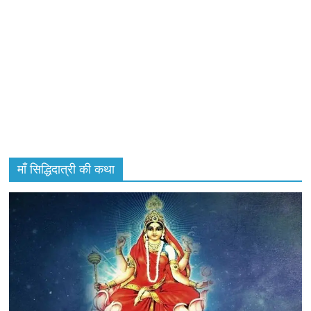
माँ सिद्धिदात्री की कथा