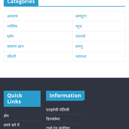
Categories
अध्यात्म
कम्प्यूटर
ज्योतिष
न्यूज़
ब्लॉग
रचनायें
सामान्य ज्ञान
वास्तु
जीवनी
स्वास्थ्य
Quick
Information
Links
प्राइवेसी पॉलिसी
होम
डिस्क्लेमर
हमारे बारे में
टर्म्स एंड कंडीशन