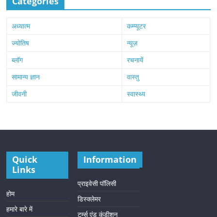
Categories
अध्यात्म
कम्प्यूटर
ज्योतिष
न्यूज़
ब्लॉग
रचनायें
सामान्य ज्ञान
वास्तु
जीवनी
स्वास्थ्य
Quick
Information
Links
प्राइवेसी पॉलिसी
होम
डिस्क्लेमर
हमारे बारे में
टर्म्स एंड कंडीशन