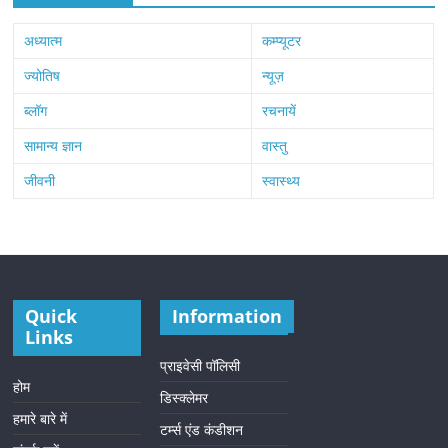
अध्यात्म
कम्प्यूटर
ज्योतिष
न्यूज़
ब्लॉग
रचनायें
सामान्य ज्ञान
वास्तु
जीवनी
स्वास्थ्य
Quick
Information
Links
प्राइवेसी पॉलिसी
होम
डिस्क्लेमर
हमारे बारे में
टर्म्स एंड कंडीशन