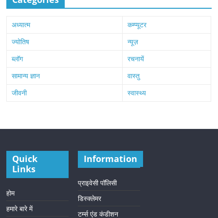
अध्यात्म
कम्प्यूटर
ज्योतिष
न्यूज़
ब्लॉग
रचनायें
सामान्य ज्ञान
वास्तु
जीवनी
स्वास्थ्य
Quick
Information
Links
प्राइवेसी पॉलिसी
होम
डिस्क्लेमर
हमारे बारे में
टर्म्स एंड कंडीशन