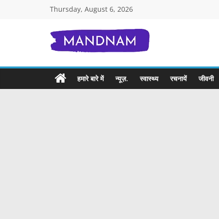
Skip
Thursday, August 6, 2026
to
content
Mandnam.com
जाने
हमारे बारे में
न्यूज़.
स्वास्थ्य
रचनायें
जीवनी
एक-
एक
चीज़
हिंदी
में